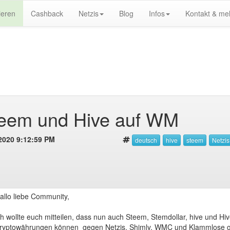
ieren
Cashback
Netzis
Blog
Infos
Kontakt & me
eem und Hive auf WM
2020 9:12:59 PM
allo liebe Community,
ch wollte euch mitteilen, dass nun auch Steem, Stemdollar, hive und Hi
ryptowährungen können gegen Netzis, Shimly, WMC und Klammlose g