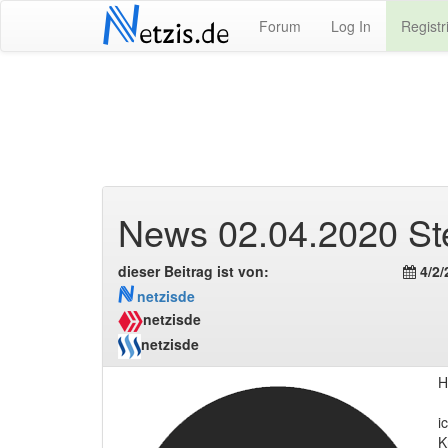
N
Forum
Log In
Registr
etzis.de
News 02.04.2020 St
dieser Beitrag ist von:
4/2/
N
netzisde
netzisde
netzisde
H
i
K