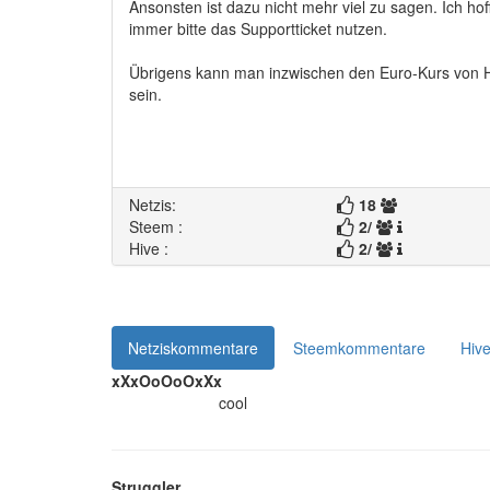
Ansonsten ist dazu nicht mehr viel zu sagen. Ich ho
immer bitte das Supportticket nutzen.
Übrigens kann man inzwischen den Euro-Kurs von Hiv
sein.
Netzis:
18
Steem
:
2
/
Hive
:
2
/
Netziskommentare
Steemkommentare
Hiv
xXxOoOoOxXx
cool
Struggler