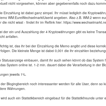
ktuell nicht vorgesehen, können aber gegebenenfalls noch dazu komm
ie Einzahlung ist dabei ganz simpel. Ihr müsst lediglich die Kryptowä
emo WM:EureWechselmarktUserid angeben. Also z.B. WM:2 wenn eure W
hr die nicht wisst - findet ihr im Reflink hier: https://www.wechselmarkt.
ei der ein und Auszahlung der 4 Kryptowährungen gibt es keine Trans
icht anfallen.
ichtig ist, das ihr bei der Einzahlung die Memo angibt und diese korre
rfolgen. Die kleinste Menge ist dabei 0,001 die ihr einzahlen beziehun
 Statusanzeige einbauen, damit ihr auch sehen könnt ob das System f
das System online ist. 1-2 min. dauert dabei die Verarbeitung in der Bl
rungen jeweils 1%.
 der Blogingbereich noch interessanter werden für alle User, denn so 
ndere Währungen.
rd auch ein Statistikbereich eingebaut für die Statistikfreunde unter 