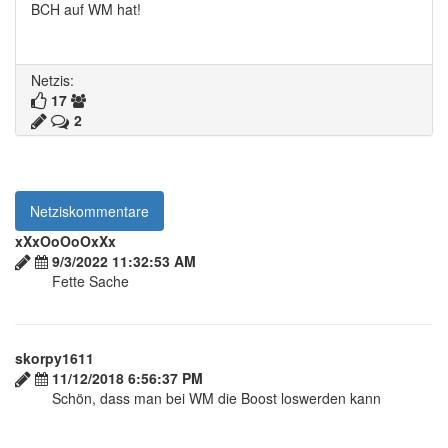
BCH auf WM hat!
Netzis:
17
2
Netziskommentare
xXxOoOoOxXx
9/3/2022 11:32:53 AM
Fette Sache
skorpy1611
11/12/2018 6:56:37 PM
Schön, dass man bei WM die Boost loswerden kann