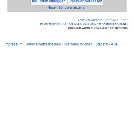
Neuen Benuzter erstellen
Volle Seite Ansehen
|
Yaf Mobile Theme
Powered by YAF.NET
|
YAF.NET © 2003-2026, Yet Another Forum.NET
Diese Seite wurde in 0.008 Sekunden generiert.
Impressum
•
Datenschutzerklärung
•
Werbung buchen
•
Statistik
•
AGB