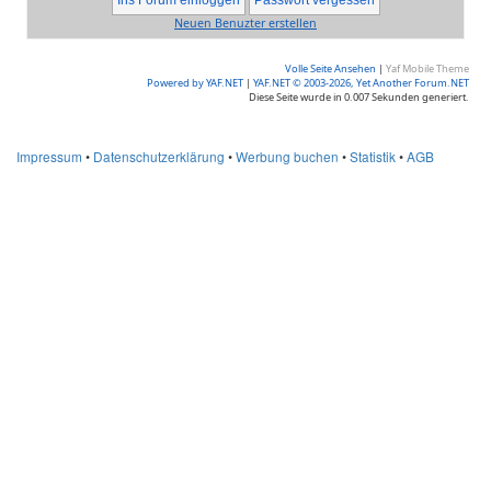
Neuen Benuzter erstellen
Volle Seite Ansehen
|
Yaf Mobile Theme
Powered by YAF.NET
|
YAF.NET © 2003-2026, Yet Another Forum.NET
Diese Seite wurde in 0.007 Sekunden generiert.
Impressum
•
Datenschutzerklärung
•
Werbung buchen
•
Statistik
•
AGB