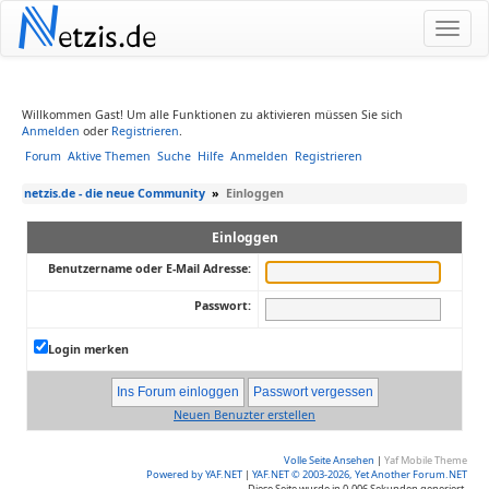
N
etzis.de
Willkommen Gast! Um alle Funktionen zu aktivieren müssen Sie sich
Anmelden
oder
Registrieren
.
Forum
Aktive Themen
Suche
Hilfe
Anmelden
Registrieren
netzis.de - die neue Community
»
Einloggen
Einloggen
Benutzername oder E-Mail Adresse:
Passwort:
Login merken
Neuen Benuzter erstellen
Volle Seite Ansehen
|
Yaf Mobile Theme
Powered by YAF.NET
|
YAF.NET © 2003-2026, Yet Another Forum.NET
Diese Seite wurde in 0.006 Sekunden generiert.