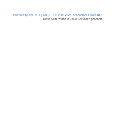
Powered by YAF.NET
|
YAF.NET © 2003-2026, Yet Another Forum.NET
Diese Seite wurde in 0.008 Sekunden generiert.