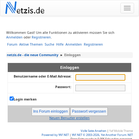
N
etzis.de
Willkommen Gast! Um alle Funktionen zu aktivieren müssen Sie sich
Anmelden
oder
Registrieren
.
Forum
Aktive Themen
Suche
Hilfe
Anmelden
Registrieren
netzis.de - die neue Community
»
Einloggen
Einloggen
Benutzername oder E-Mail Adresse:
Passwort:
Login merken
Neuen Benuzter erstellen
Volle Seite Ansehen
|
Yaf Mobile Theme
Powered by YAF.NET
|
YAF.NET © 2003-2026, Yet Another Forum.NET
Diese Seite wurde in 0.006 Sekunden generiert.