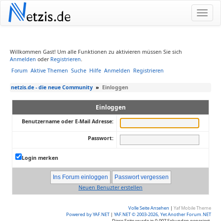
N
etzis.de
Willkommen Gast! Um alle Funktionen zu aktivieren müssen Sie sich
Anmelden
oder
Registrieren
.
Forum
Aktive Themen
Suche
Hilfe
Anmelden
Registrieren
netzis.de - die neue Community
»
Einloggen
Einloggen
Benutzername oder E-Mail Adresse:
Passwort:
Login merken
Neuen Benuzter erstellen
Volle Seite Ansehen
|
Yaf Mobile Theme
Powered by YAF.NET
|
YAF.NET © 2003-2026, Yet Another Forum.NET
Diese Seite wurde in 0.007 Sekunden generiert.