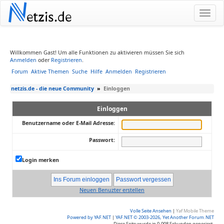
N
etzis.de
Willkommen Gast! Um alle Funktionen zu aktivieren müssen Sie sich
Anmelden
oder
Registrieren
.
Forum
Aktive Themen
Suche
Hilfe
Anmelden
Registrieren
netzis.de - die neue Community
»
Einloggen
Einloggen
Benutzername oder E-Mail Adresse:
Passwort:
Login merken
Neuen Benuzter erstellen
Volle Seite Ansehen
|
Yaf Mobile Theme
Powered by YAF.NET
|
YAF.NET © 2003-2026, Yet Another Forum.NET
Diese Seite wurde in 0.008 Sekunden generiert.