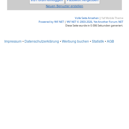
Neuen Benuzter erstellen
Volle Seite Ansehen
|
Yaf Mobile Theme
Powered by YAF.NET
|
YAF.NET © 2003-2026, Yet Another Forum.NET
Diese Seite wurde in 0.006 Sekunden generiert.
Impressum
•
Datenschutzerklärung
•
Werbung buchen
•
Statistik
•
AGB