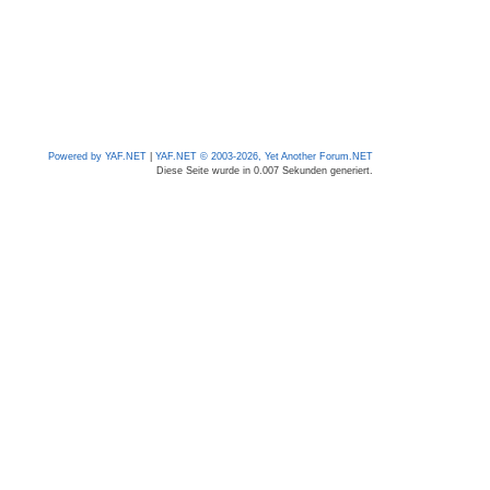
Powered by YAF.NET
|
YAF.NET © 2003-2026, Yet Another Forum.NET
Diese Seite wurde in 0.007 Sekunden generiert.