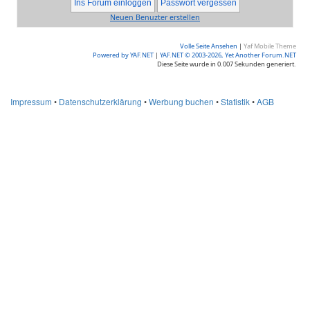
Neuen Benuzter erstellen
Volle Seite Ansehen
|
Yaf Mobile Theme
Powered by YAF.NET
|
YAF.NET © 2003-2026, Yet Another Forum.NET
Diese Seite wurde in 0.007 Sekunden generiert.
Impressum
•
Datenschutzerklärung
•
Werbung buchen
•
Statistik
•
AGB