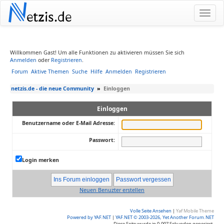
N
etzis.de
Willkommen Gast! Um alle Funktionen zu aktivieren müssen Sie sich
Anmelden
oder
Registrieren
.
Forum
Aktive Themen
Suche
Hilfe
Anmelden
Registrieren
netzis.de - die neue Community
»
Einloggen
Einloggen
Benutzername oder E-Mail Adresse:
Passwort:
Login merken
Neuen Benuzter erstellen
Volle Seite Ansehen
|
Yaf Mobile Theme
Powered by YAF.NET
|
YAF.NET © 2003-2026, Yet Another Forum.NET
Diese Seite wurde in 0.007 Sekunden generiert.