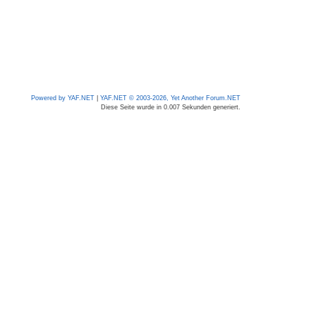
Powered by YAF.NET
|
YAF.NET © 2003-2026, Yet Another Forum.NET
Diese Seite wurde in 0.007 Sekunden generiert.