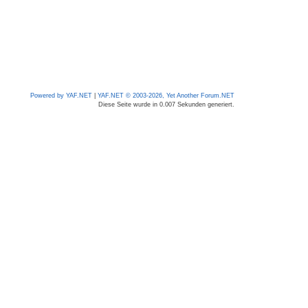
Powered by YAF.NET
|
YAF.NET © 2003-2026, Yet Another Forum.NET
Diese Seite wurde in 0.007 Sekunden generiert.