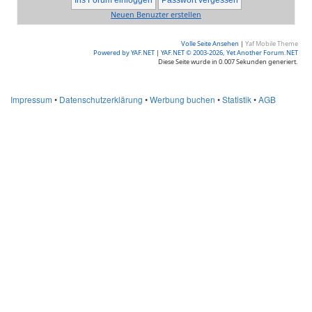
Neuen Benuzter erstellen
Volle Seite Ansehen
|
Yaf Mobile Theme
Powered by YAF.NET
|
YAF.NET © 2003-2026, Yet Another Forum.NET
Diese Seite wurde in 0.007 Sekunden generiert.
Impressum
•
Datenschutzerklärung
•
Werbung buchen
•
Statistik
•
AGB