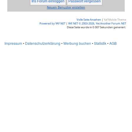
Neuen Benuzter erstellen
Volle Seite Ansehen
|
Yaf Mobile Theme
Powered by YAF.NET
|
YAF.NET © 2003-2026, Yet Another Forum.NET
Diese Seite wurde in 0.007 Sekunden generiert.
Impressum
•
Datenschutzerklärung
•
Werbung buchen
•
Statistik
•
AGB