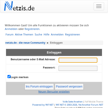
N
etzis.de
Willkommen Gast! Um alle Funktionen zu aktivieren müssen Sie sich
Anmelden
oder
Registrieren
.
Forum
Aktive Themen
Suche
Hilfe
Anmelden
Registrieren
netzis.de - die neue Community
»
Einloggen
Einloggen
Benutzername oder E-Mail Adresse:
Passwort:
Login merken
Neuen Benuzter erstellen
Volle Seite Ansehen
|
Yaf Mobile Theme
Powered by YAF.NET
|
YAF.NET © 2003-2026, Yet Another Forum.NET
Diese Seite wurde in 0.008 Sekunden generiert.