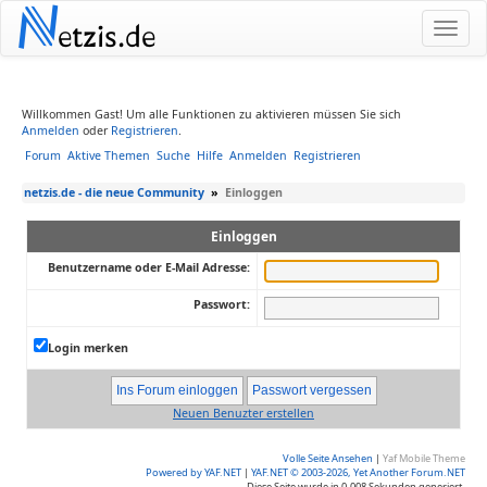
N
etzis.de
Willkommen Gast! Um alle Funktionen zu aktivieren müssen Sie sich
Anmelden
oder
Registrieren
.
Forum
Aktive Themen
Suche
Hilfe
Anmelden
Registrieren
netzis.de - die neue Community
»
Einloggen
Einloggen
Benutzername oder E-Mail Adresse:
Passwort:
Login merken
Neuen Benuzter erstellen
Volle Seite Ansehen
|
Yaf Mobile Theme
Powered by YAF.NET
|
YAF.NET © 2003-2026, Yet Another Forum.NET
Diese Seite wurde in 0.008 Sekunden generiert.