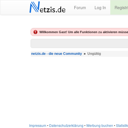
N
Forum
Log In
Registr
etzis.de
Willkommen Gast! Um alle Funktionen zu aktivieren müsse
netzis.de - die neue Community
»
Ungültig
Impressum
•
Datenschutzerklärung
•
Werbung buchen
•
Statistik