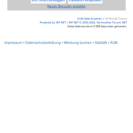
Neuen Benuzter erstellen
Volle Seite Ansehen
|
Yaf Mobile Theme
Powered by YAF.NET
|
YAF.NET © 2003-2026, Yet Another Forum.NET
Diese Seite wurde in 0.008 Sekunden generiert.
Impressum
•
Datenschutzerklärung
•
Werbung buchen
•
Statistik
•
AGB