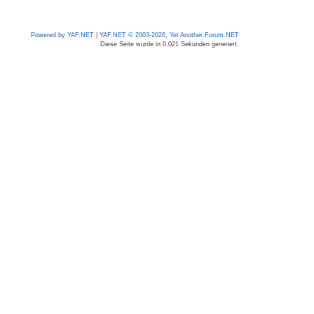
Powered by YAF.NET
|
YAF.NET © 2003-2026, Yet Another Forum.NET
Diese Seite wurde in 0.021 Sekunden generiert.