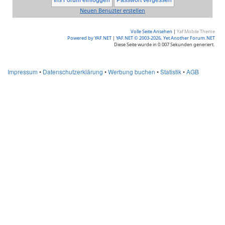
Neuen Benuzter erstellen
Volle Seite Ansehen
|
Yaf Mobile Theme
Powered by YAF.NET
|
YAF.NET © 2003-2026, Yet Another Forum.NET
Diese Seite wurde in 0.007 Sekunden generiert.
Impressum
•
Datenschutzerklärung
•
Werbung buchen
•
Statistik
•
AGB