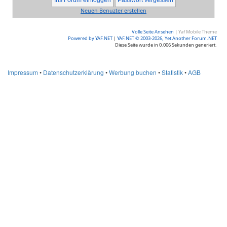
Neuen Benuzter erstellen
Volle Seite Ansehen
|
Yaf Mobile Theme
Powered by YAF.NET
|
YAF.NET © 2003-2026, Yet Another Forum.NET
Diese Seite wurde in 0.006 Sekunden generiert.
Impressum
•
Datenschutzerklärung
•
Werbung buchen
•
Statistik
•
AGB