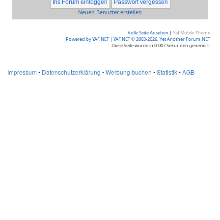
Neuen Benuzter erstellen
Volle Seite Ansehen
|
Yaf Mobile Theme
Powered by YAF.NET
|
YAF.NET © 2003-2026, Yet Another Forum.NET
Diese Seite wurde in 0.007 Sekunden generiert.
Impressum
•
Datenschutzerklärung
•
Werbung buchen
•
Statistik
•
AGB