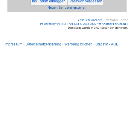
Neuen Benuzter erstellen
Volle Seite Ansehen
|
Yaf Mobile Theme
Powered by YAF.NET
|
YAF.NET © 2003-2026, Yet Another Forum.NET
Diese Seite wurde in 0.021 Sekunden generiert.
Impressum
•
Datenschutzerklärung
•
Werbung buchen
•
Statistik
•
AGB