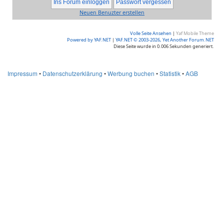
Neuen Benuzter erstellen
Volle Seite Ansehen
|
Yaf Mobile Theme
Powered by YAF.NET
|
YAF.NET © 2003-2026, Yet Another Forum.NET
Diese Seite wurde in 0.006 Sekunden generiert.
Impressum
•
Datenschutzerklärung
•
Werbung buchen
•
Statistik
•
AGB