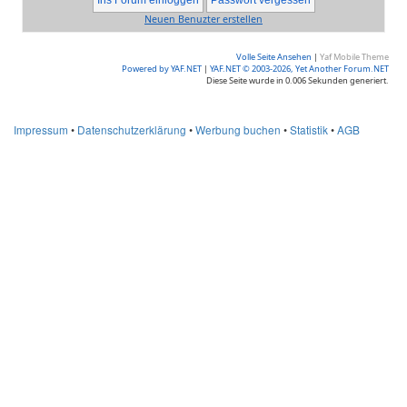
Neuen Benuzter erstellen
Volle Seite Ansehen
|
Yaf Mobile Theme
Powered by YAF.NET
|
YAF.NET © 2003-2026, Yet Another Forum.NET
Diese Seite wurde in 0.006 Sekunden generiert.
Impressum
•
Datenschutzerklärung
•
Werbung buchen
•
Statistik
•
AGB