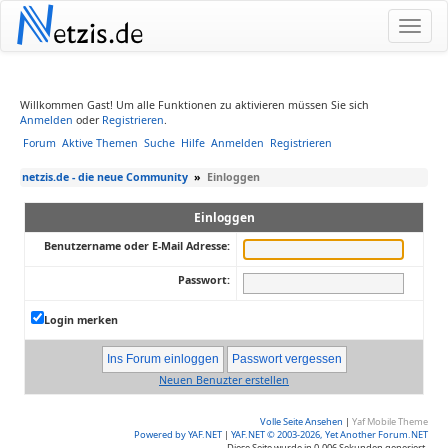
N
etzis.de
Willkommen Gast! Um alle Funktionen zu aktivieren müssen Sie sich
Anmelden
oder
Registrieren
.
Forum
Aktive Themen
Suche
Hilfe
Anmelden
Registrieren
netzis.de - die neue Community
»
Einloggen
Einloggen
Benutzername oder E-Mail Adresse:
Passwort:
Login merken
Neuen Benuzter erstellen
Volle Seite Ansehen
|
Yaf Mobile Theme
Powered by YAF.NET
|
YAF.NET © 2003-2026, Yet Another Forum.NET
Diese Seite wurde in 0.006 Sekunden generiert.