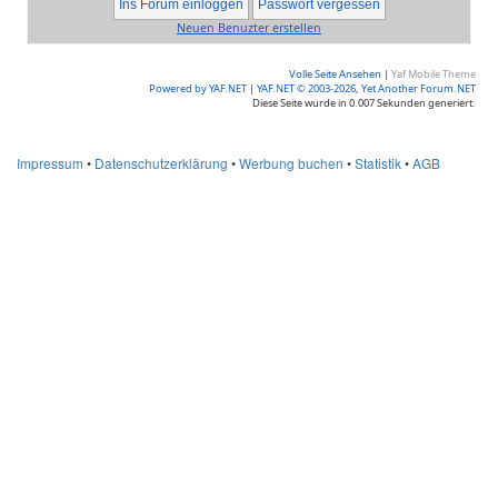
Neuen Benuzter erstellen
Volle Seite Ansehen
|
Yaf Mobile Theme
Powered by YAF.NET
|
YAF.NET © 2003-2026, Yet Another Forum.NET
Diese Seite wurde in 0.007 Sekunden generiert.
Impressum
•
Datenschutzerklärung
•
Werbung buchen
•
Statistik
•
AGB