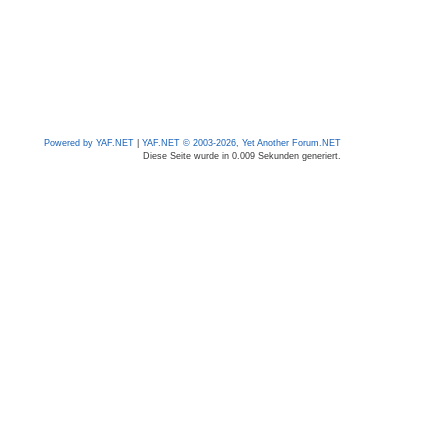
Powered by YAF.NET
|
YAF.NET © 2003-2026, Yet Another Forum.NET
Diese Seite wurde in 0.009 Sekunden generiert.