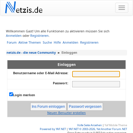
N
etzis.de
Willkommen Gast! Um alle Funktionen zu aktivieren müssen Sie sich
Anmelden
oder
Registrieren
.
Forum
Aktive Themen
Suche
Hilfe
Anmelden
Registrieren
netzis.de - die neue Community
»
Einloggen
Einloggen
Benutzername oder E-Mail Adresse:
Passwort:
Login merken
Neuen Benuzter erstellen
Volle Seite Ansehen
|
Yaf Mobile Theme
Powered by YAF.NET
|
YAF.NET © 2003-2026, Yet Another Forum.NET
Diese Seite wurde in 0.007 Sekunden generiert.