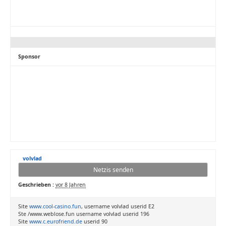
Sponsor
volvlad
Netzis senden
Geschrieben :
vor 8 Jahren
Site
www.cool-casino.fun
, username volvlad userid E2
Ste /www.weblose.fun username volvlad userid 196
Site
www.c.eurofriend.de
userid 90