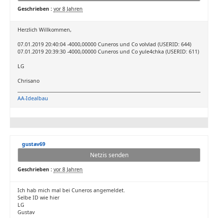
Geschrieben :
vor 8 Jahren
Herzlich Willkommen,
07.01.2019 20:40:04 -4000,00000 Cuneros und Co volvlad (USERID: 644)
07.01.2019 20:39:30 -4000,00000 Cuneros und Co yule4chka (USERID: 611)
LG
Chrisano
AA-Idealbau
gustav69
Netzis senden
Geschrieben :
vor 8 Jahren
Ich hab mich mal bei Cuneros angemeldet.
Selbe ID wie hier
LG
Gustav