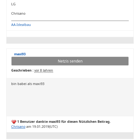
LG
Chrisano
AA-Idealbau
maxi93
Netzis senden
Geschrieben :
vor 8 Jahren
bin babei als maxi93
1 Benutzer dankte maxi93 für diesen Nützlichen Beitrag.
Chrisano
am 19.01.2019(UTC)