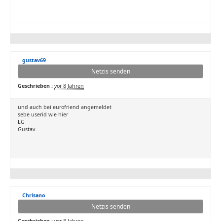
gustav69
Netzis senden
Geschrieben :
vor 8 Jahren
und auch bei eurofriend angemeldet
sebe userid wie hier
LG
Gustav
Chrisano
Netzis senden