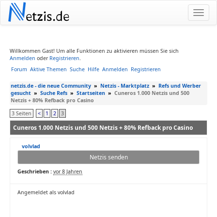
N
etzis.de
Willkommen Gast! Um alle Funktionen zu aktivieren müssen Sie sich
Anmelden
oder
Registrieren
.
Forum
Aktive Themen
Suche
Hilfe
Anmelden
Registrieren
netzis.de - die neue Community
»
Netzis - Marktplatz
»
Refs und Werber
gesucht
»
Suche Refs
»
Startseiten
»
Cuneros 1.000 Netzis und 500
Netzis + 80% Refback pro Casino
3 Seiten
<
1
2
3
Cuneros 1.000 Netzis und 500 Netzis + 80% Refback pro Casino
volvlad
Netzis senden
Geschrieben :
vor 8 Jahren
Angemeldet als volvlad