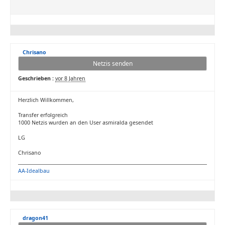
Chrisano
Netzis senden
Geschrieben :
vor 8 Jahren
Herzlich Willkommen,
Transfer erfolgreich
1000 Netzis wurden an den User asmiralda gesendet
LG
Chrisano
AA-Idealbau
dragon41