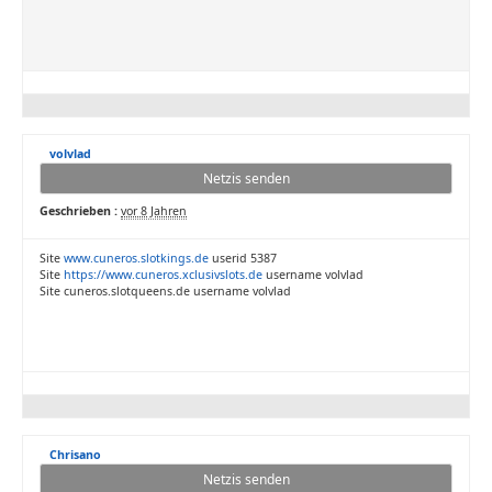
volvlad
Netzis senden
Geschrieben :
vor 8 Jahren
Site
www.cuneros.slotkings.de
userid 5387
Site
https://www.cuneros.xclusivslots.de
username volvlad
Site cuneros.slotqueens.de username volvlad
Chrisano
Netzis senden