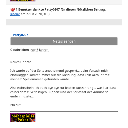
1 Benutzer dankte Patty0207 für diesen Nützlichen Beitrag.
Knorre
am 27.08.2020(UTC)
Patty0207
Netzis senden
Geschrieben :
vor 6 Jahren
Neues Update...
Ich wurde auf der Seite anscheinend gesperrt... beim Versuch mich
einzuloggen kommt immer nur die Meldung, dass kein Account mit
meinem Spielernamen gefunden wurde...
Also wahrscheinlich auch bye bye zur letzten Auszahlung... war klar, dass
es bei dem zuverlässigen Support und der Seriosität des Admins so
enden musste...
I‘m out!