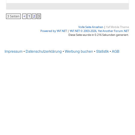
3 Seiten
<
1
2
3
Volle Seite Ansehen
|
Yaf Mobile Theme
Powered by YAF.NET
|
YAF.NET © 2003-2026, Yet Another Forum.NET
Diese Seite wurde in 0.216 Sekunden generiert.
Impressum
•
Datenschutzerklärung
•
Werbung buchen
•
Statistik
•
AGB