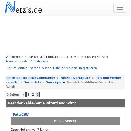
N
etzis.de
Willkommen Gast! Um alle Funktionen zu aktivieren müssen Sie sich
Anmelden
oder
Registrieren
.
Forum
Aktive Themen
Suche
Hilfe
Anmelden
Registrieren
netzis.de - die neue Community
»
Netzis - Marktplatz
»
Refs und Werber
gesucht
»
Suche Refs
»
Sonstiges
»
Beendet Paid4-Game Wizard and
Witch
3 Seiten
<
1
2
3
Beendet Paid4-Game Wizard and Witch
Patty0207
Netzis senden
Geschrieben :
vor 7 Jahren