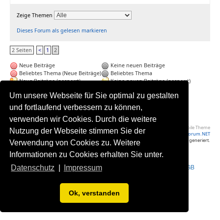
Zeige Themen
Dieses Forum als gelesen markieren
2 Seiten
<
1
2
Neue Beiträge
Keine neuen Beiträge
Beliebtes Thema (Neue Beiträge)
Beliebtes Thema
Neue Beiträge (gesperrt)
Keine neuen Beiträge (gesperrt)
Ankündigung (Neue Beiträge)
Ankündigung
Um unsere Webseite für Sie optimal zu gestalten
Wichtig (Neue Beiträge)
Wichtig
Umfrage (Neue Beiträge)
Umfrage
und fortlaufend verbessern zu können,
Verschoben
verwenden wir Cookies. Durch die weitere
Volle Seite Ansehen
|
Yaf Mobile Theme
Nutzung der Webseite stimmen Sie der
Powered by YAF.NET
|
YAF.NET © 2003-2026, Yet Another Forum.NET
Diese Seite wurde in 0.037 Sekunden generiert.
Verwendung von Cookies zu. Weitere
Informationen zu Cookies erhalten Sie unter.
Impressum
•
Datenschutzerklärung
•
Werbung buchen
•
Statistik
•
AGB
Datenschutz
|
Impressum
Ok, verstanden