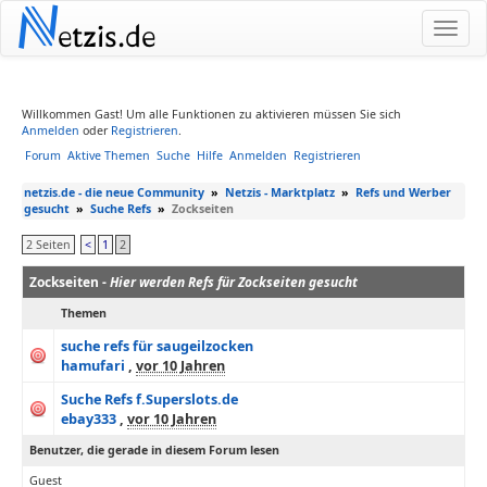
N
etzis.de
Willkommen Gast! Um alle Funktionen zu aktivieren müssen Sie sich
Anmelden
oder
Registrieren
.
Forum
Aktive Themen
Suche
Hilfe
Anmelden
Registrieren
netzis.de - die neue Community
»
Netzis - Marktplatz
»
Refs und Werber
gesucht
»
Suche Refs
»
Zockseiten
2 Seiten
<
1
2
Zockseiten -
Hier werden Refs für Zockseiten gesucht
Themen
suche refs für saugeilzocken
hamufari
,
vor 10 Jahren
Suche Refs f.Superslots.de
ebay333
,
vor 10 Jahren
Benutzer, die gerade in diesem Forum lesen
Guest