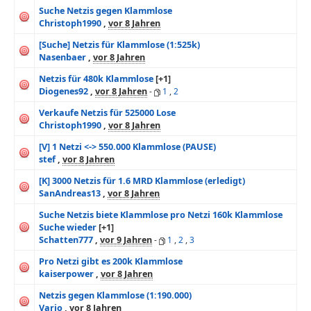
Suche Netzis gegen Klammlose
Christoph1990
,
vor 8 Jahren
[Suche] Netzis für Klammlose (1:525k)
Nasenbaer
,
vor 8 Jahren
Netzis für 480k Klammlose
[+1]
Diogenes92
,
vor 8 Jahren
-
1
,
2
Verkaufe Netzis für 525000 Lose
Christoph1990
,
vor 8 Jahren
[V] 1 Netzi <-> 550.000 Klammlose (PAUSE)
stef
,
vor 8 Jahren
[K] 3000 Netzis für 1.6 MRD Klammlose (erledigt)
SanAndreas13
,
vor 8 Jahren
Suche Netzis biete Klammlose pro Netzi 160k Klammlose
Suche wieder
[+1]
Schatten777
,
vor 9 Jahren
-
1
,
2
,
3
Pro Netzi gibt es 200k Klammlose
kaiserpower
,
vor 8 Jahren
Netzis gegen Klammlose (1:190.000)
Varjo
,
vor 8 Jahren