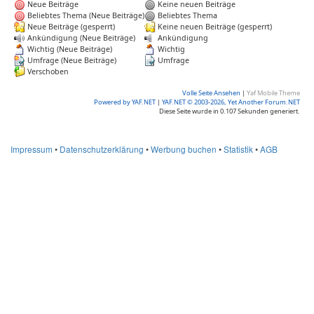
Neue Beiträge
Keine neuen Beiträge
Beliebtes Thema (Neue Beiträge)
Beliebtes Thema
Neue Beiträge (gesperrt)
Keine neuen Beiträge (gesperrt)
Ankündigung (Neue Beiträge)
Ankündigung
Wichtig (Neue Beiträge)
Wichtig
Umfrage (Neue Beiträge)
Umfrage
Verschoben
Volle Seite Ansehen
|
Yaf Mobile Theme
Powered by YAF.NET
|
YAF.NET © 2003-2026, Yet Another Forum.NET
Diese Seite wurde in 0.107 Sekunden generiert.
Impressum
•
Datenschutzerklärung
•
Werbung buchen
•
Statistik
•
AGB