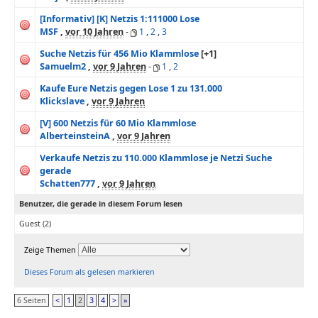
[Informativ] [K] Netzis 1:111000 Lose
MSF
,
vor 10 Jahren
-
1
,
2
,
3
Suche Netzis für 456 Mio Klammlose
[+1]
Samuelm2
,
vor 9 Jahren
-
1
,
2
Kaufe Eure Netzis gegen Lose 1 zu 131.000
Klickslave
,
vor 9 Jahren
[V] 600 Netzis für 60 Mio Klammlose
AlberteinsteinA
,
vor 9 Jahren
Verkaufe Netzis zu 110.000 Klammlose je Netzi Suche
gerade
Schatten777
,
vor 9 Jahren
Benutzer, die gerade in diesem Forum lesen
Guest
(2)
Zeige Themen
Dieses Forum als gelesen markieren
6 Seiten
<
1
2
3
4
>
»