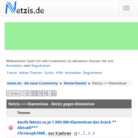
N
etzis.de
Willkommen Gast! Um alle Funktionen zu aktivieren müssen Sie sich
Anmelden
oder
Registrieren
.
Forum
Aktive Themen
Suche
Hilfe
Anmelden
Registrieren
netzis.de - die neue Community
»
Netzis-Handel
»
Netzis <-> Klammlose
6 Seiten
<
1
2
3
4
>
»
Netzis <-> Klammlose -
Netzis gegen Klammlose
Themen
Kaufe Netzis zu je 1.050.000 Klammlose das Stück **
Aktuell***
Christoph1990
,
vor 9 Jahren
-
1
,
2
,
3
,
4