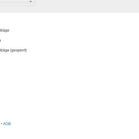
träge
a
räge (gesperrt)
•
AGB