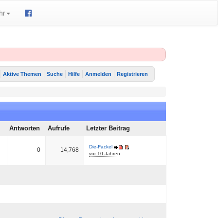
hr
Aktive Themen
Suche
Hilfe
Anmelden
Registrieren
Antworten
Aufrufe
Letzter Beitrag
Die-Fackel
0
14,768
vor 10 Jahren