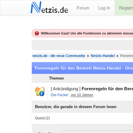
N
Forum
Log In
Registr
etzis.de
Willkommen Gast! Um alle Funktionen zu aktivieren müsse
netzis.de - die neue Community
»
Netzis-Handel
»
Forenre
Forenregeln für den Bereich Netzis-Handel -
Uns
Themen
[ Ankündigung ]
Forenregeln für den Ber
Die-Fackel
,
vor 10 Jahren
Benutzer, die gerade in diesem Forum lesen
Guest
(2)