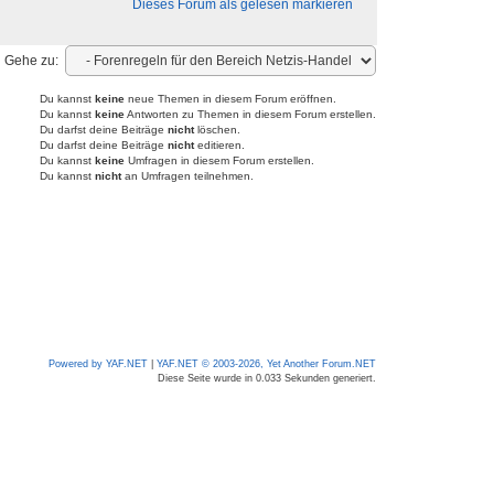
Dieses Forum als gelesen markieren
Gehe zu:
Du kannst
keine
neue Themen in diesem Forum eröffnen.
Du kannst
keine
Antworten zu Themen in diesem Forum erstellen.
Du darfst deine Beiträge
nicht
löschen.
Du darfst deine Beiträge
nicht
editieren.
Du kannst
keine
Umfragen in diesem Forum erstellen.
Du kannst
nicht
an Umfragen teilnehmen.
Powered by YAF.NET
|
YAF.NET © 2003-2026, Yet Another Forum.NET
Diese Seite wurde in 0.033 Sekunden generiert.