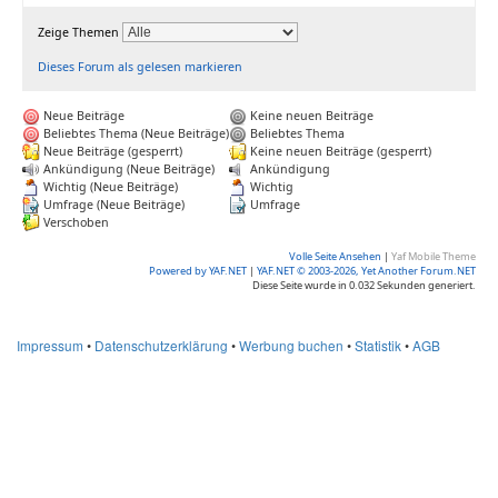
Zeige Themen
Dieses Forum als gelesen markieren
Neue Beiträge
Keine neuen Beiträge
Beliebtes Thema (Neue Beiträge)
Beliebtes Thema
Neue Beiträge (gesperrt)
Keine neuen Beiträge (gesperrt)
Ankündigung (Neue Beiträge)
Ankündigung
Wichtig (Neue Beiträge)
Wichtig
Umfrage (Neue Beiträge)
Umfrage
Verschoben
Volle Seite Ansehen
|
Yaf Mobile Theme
Powered by YAF.NET
|
YAF.NET © 2003-2026, Yet Another Forum.NET
Diese Seite wurde in 0.032 Sekunden generiert.
Impressum
•
Datenschutzerklärung
•
Werbung buchen
•
Statistik
•
AGB