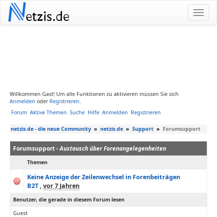
N
etzis.de
Willkommen Gast! Um alle Funktionen zu aktivieren müssen Sie sich
Anmelden
oder
Registrieren
.
Forum
Aktive Themen
Suche
Hilfe
Anmelden
Registrieren
netzis.de - die neue Community
»
netzis.de
»
Support
»
Forumsupport
Forumsupport -
Austausch über Forenangelegenheiten
Themen
Keine Anzeige der Zeilenwechsel in Forenbeiträgen
B2T
,
vor 7 Jahren
Benutzer, die gerade in diesem Forum lesen
Guest