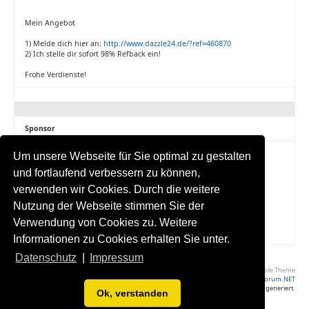
Mein Angebot
1) Melde dich hier an:
http://www.dazzle24.de/?ref=460870
2) Ich stelle dir sofort 98% Refback ein!
Frohe Verdienste!
Sponsor
Um unsere Webseite für Sie optimal zu gestalten
und fortlaufend verbessern zu können,
verwenden wir Cookies. Durch die weitere
Nutzung der Webseite stimmen Sie der
Verwendung von Cookies zu. Weitere
Informationen zu Cookies erhalten Sie unter.
Datenschutz
|
Impressum
Volle Seite Ansehen
|
Yaf Mobile Theme
Powered by YAF.NET
|
YAF.NET © 2003-2026, Yet Another Forum.NET
Diese Seite wurde in 0.036 Sekunden generiert.
Ok, verstanden