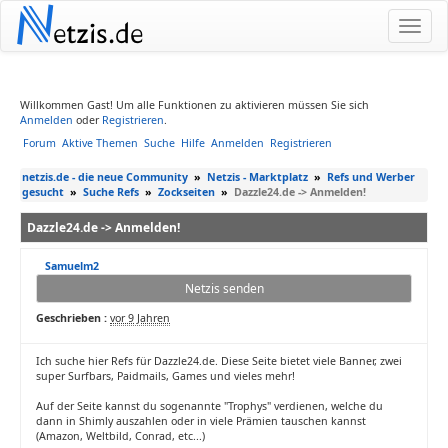
N
etzis.de
Willkommen Gast! Um alle Funktionen zu aktivieren müssen Sie sich
Anmelden
oder
Registrieren
.
Forum
Aktive Themen
Suche
Hilfe
Anmelden
Registrieren
netzis.de - die neue Community
»
Netzis - Marktplatz
»
Refs und Werber
gesucht
»
Suche Refs
»
Zockseiten
»
Dazzle24.de -> Anmelden!
Dazzle24.de -> Anmelden!
Samuelm2
Netzis senden
Geschrieben :
vor 9 Jahren
Ich suche hier Refs für Dazzle24.de. Diese Seite bietet viele Banner, zwei
super Surfbars, Paidmails, Games und vieles mehr!
Auf der Seite kannst du sogenannte "Trophys" verdienen, welche du
dann in Shimly auszahlen oder in viele Prämien tauschen kannst
(Amazon, Weltbild, Conrad, etc...)