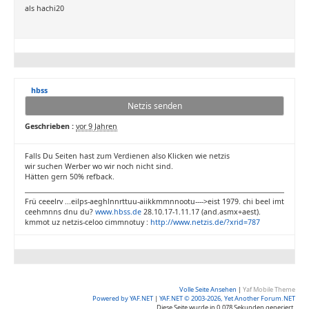
als hachi20
hbss
Netzis senden
Geschrieben :
vor 9 Jahren
Falls Du Seiten hast zum Verdienen also Klicken wie netzis
wir suchen Werber wo wir noch nicht sind.
Hätten gern 50% refback.
Frü ceeelrv ...eilps-aeghlnnrttuu-aiikkmmnnootu---->eist 1979. chi beel imt
ceehmnns dnu du?
www.hbss.de
28.10.17-1.11.17 (and.asmx+aest).
kmmot uz netzis-celoo cimmnotuy :
http://www.netzis.de/?xrid=787
Volle Seite Ansehen
|
Yaf Mobile Theme
Powered by YAF.NET
|
YAF.NET © 2003-2026, Yet Another Forum.NET
Diese Seite wurde in 0.078 Sekunden generiert.