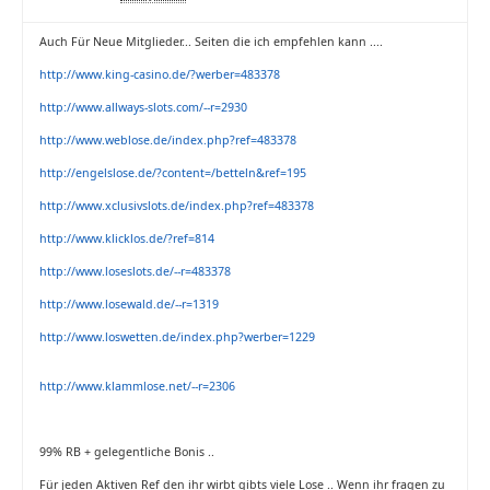
Auch Für Neue Mitglieder... Seiten die ich empfehlen kann ....
http://www.king-casino.de/?werber=483378
http://www.allways-slots.com/--r=2930
http://www.weblose.de/index.php?ref=483378
http://engelslose.de/?content=/betteln&ref=195
http://www.xclusivslots.de/index.php?ref=483378
http://www.klicklos.de/?ref=814
http://www.loseslots.de/--r=483378
http://www.losewald.de/--r=1319
http://www.loswetten.de/index.php?werber=1229
http://www.klammlose.net/--r=2306
99% RB + gelegentliche Bonis ..
Für jeden Aktiven Ref den ihr wirbt gibts viele Lose .. Wenn ihr fragen zu