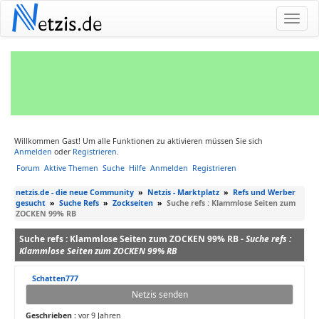
N
etzis.de
Willkommen Gast! Um alle Funktionen zu aktivieren müssen Sie sich
Anmelden
oder
Registrieren
.
Forum
Aktive Themen
Suche
Hilfe
Anmelden
Registrieren
netzis.de - die neue Community
»
Netzis - Marktplatz
»
Refs und Werber
gesucht
»
Suche Refs
»
Zockseiten
»
Suche refs : Klammlose Seiten zum
ZOCKEN 99% RB
Suche refs : Klammlose Seiten zum ZOCKEN 99% RB -
Suche refs :
Klammlose Seiten zum ZOCKEN 99% RB
Schatten777
Netzis senden
Geschrieben :
vor 9 Jahren