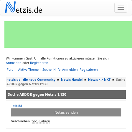
N
etzis.de
Willkommen Gast! Um alle Funktionen zu aktivieren müssen Sie sich
Anmelden
oder
Registrieren
.
Forum
Aktive Themen
Suche
Hilfe
Anmelden
Registrieren
netzis.de - die neue Community
»
Netzis-Handel
»
Netzis <-> NXT
»
Suche
ARDOR gegen Netzis 1:130
Suche ARDOR gegen Netzis 1:130
tibi38
Netzis senden
Geschrieben :
vor 9 Jahren