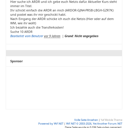
Hier suche ich ARDR und ich gebe euch Netzis dafür. Aktueller Kurs steht
immer im Titel.
Ihr schickt einfach die ARDR an mich (ARDOR-GJN4-PRSB-LBGH-GZR7K)
und postet was ihr mir geschickt habt.
Nach Eingang der ARDR schicke ich euch die Netzis (Hier oder auf dem
WM, wie ihr wollt)
Ich bezahle auch die Transferkosten!
Suche 10 ARDR
Bearbeitet vom Benutzer
vor 9 Jahren
|
Grund: Nicht angegeben
Sponsor
Volle Seite Ansehen
|
Yaf Mobile Theme
Powered by YAF.NET
|
YAF.NET © 2003-2026, Yet Another Forum.NET
Diese Seite wurde in 0.036 Sekunden generiert.