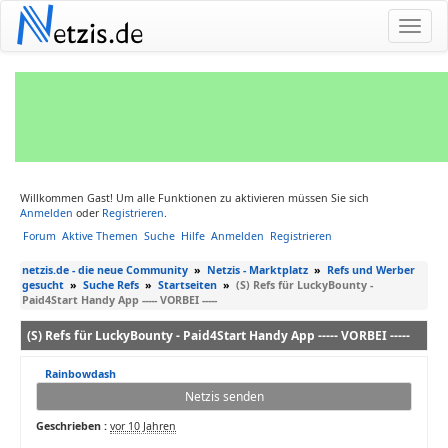
N
etzis.de
Willkommen Gast! Um alle Funktionen zu aktivieren müssen Sie sich
Anmelden
oder
Registrieren
.
Forum
Aktive Themen
Suche
Hilfe
Anmelden
Registrieren
netzis.de - die neue Community
»
Netzis - Marktplatz
»
Refs und Werber
gesucht
»
Suche Refs
»
Startseiten
»
(S) Refs für LuckyBounty -
Paid4Start Handy App ----- VORBEI -----
(S) Refs für LuckyBounty - Paid4Start Handy App ----- VORBEI -----
Rainbowdash
Netzis senden
Geschrieben :
vor 10 Jahren