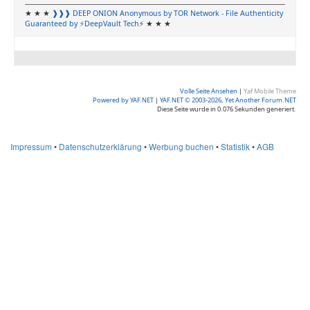
★ ★ ★
❱❱❱ DEEP ONION
Anonymous by TOR Network
- File Authenticity
Guaranteed by ⚡DeepVault Tech
⚡ ★ ★ ★
Volle Seite Ansehen
|
Yaf Mobile Theme
Powered by YAF.NET
|
YAF.NET © 2003-2026, Yet Another Forum.NET
Diese Seite wurde in 0.076 Sekunden generiert.
Impressum
•
Datenschutzerklärung
•
Werbung buchen
•
Statistik
•
AGB