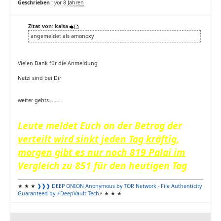
Geschrieben :
vor 8 Jahren
Zitat von: kaisa
angemeldet als amonoxy
Vielen Dank für die Anmeldung
Netzi sind bei Dir
weiter gehts........
Leute meldet Euch an der Betrag der
verteilt wird sinkt jeden Tag kräftig,
morgen gibt es nur noch 819 Palai im
Vergleich zu 851 für den heutigen Tag
★ ★ ★
❱❱❱ DEEP ONION
Anonymous by TOR Network
- File Authenticity
Guaranteed by ⚡DeepVault Tech
⚡ ★ ★ ★