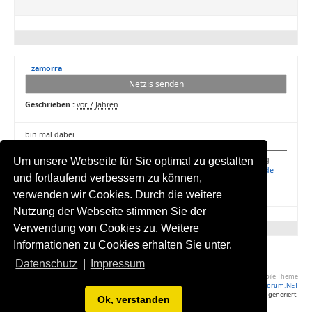
zamorra
Netzis senden
Geschrieben :
vor 7 Jahren
bin mal dabei
Spende für meine 4 Katzen: 1QK6ySbjR4wpUWsRv6Y22c7fkfoctjVuQg
Um unsere Webseite für Sie optimal zu gestalten
Stelle dein eigenes Handy Bundle zusammen:
www.infoline.hbude.de
und fortlaufend verbessern zu können,
Geld verdienen mit Facebook:
www.like-to-like.homepage.eu
verwenden wir Cookies. Durch die weitere
Nutzung der Webseite stimmen Sie der
Verwendung von Cookies zu. Weitere
Informationen zu Cookies erhalten Sie unter.
2 Seiten
<
1
2
Datenschutz
|
Impressum
Volle Seite Ansehen
|
Yaf Mobile Theme
Powered by YAF.NET
|
YAF.NET © 2003-2026, Yet Another Forum.NET
Diese Seite wurde in 0.150 Sekunden generiert.
Ok, verstanden