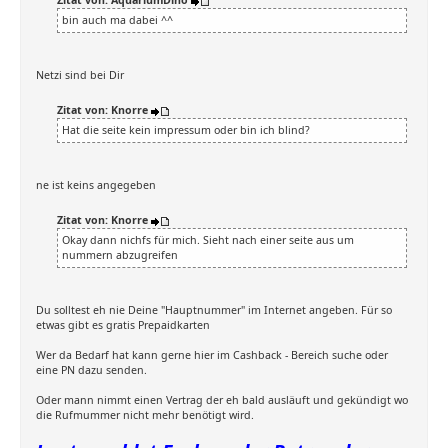
Zitat von: AquariumDino
bin auch ma dabei ^^
Netzi sind bei Dir
Zitat von: Knorre
Hat die seite kein impressum oder bin ich blind?
ne ist keins angegeben
Zitat von: Knorre
Okay dann nichfs für mich. Sieht nach einer seite aus um
nummern abzugreifen
Du solltest eh nie Deine "Hauptnummer" im Internet angeben. Für so
etwas gibt es gratis Prepaidkarten
Wer da Bedarf hat kann gerne hier im Cashback - Bereich suche oder
eine PN dazu senden.
Oder mann nimmt einen Vertrag der eh bald ausläuft und gekündigt wo
die Rufmummer nicht mehr benötigt wird.