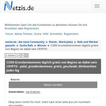
N
etzis.de
Willkommen Gast! Um alle Funktionen zu aktivieren müssen Sie sich
Anmelden
oder
Registrieren
.
Forum
Aktive Themen
Suche
Hilfe
Anmelden
Registrieren
netzis.de - die neue Community
»
Netzis - Marktplatz
»
Refs und Werber
gesucht
»
Suche Refs
»
Bitcoin
»
COIN Grundeinkommen täglich gratis
von Beginn an dabei sein CRYPTO
2 Seiten
<
1
2
COIN Grundeinkommen täglich gratis von Beginn an dabei sein
CRYPTO -
palai, grundeinkommen, gratis, geschenkt, Weihnachten
jeden Tag
Knorre
Netzis senden
Geschrieben :
vor 8 Jahren
Okay dann nichfs für mich. Sieht nach einer seite aus um nummern
abzugreifen