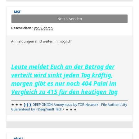
MSF
Netzis senden
Geschrieben :
vor 8 Jahren
Anmeldungen sind weiterhin möglich
Leute meldet Euch an der Betrag der
verteilt wird sinkt jeden Tag kräftig,
morgen gibt es nur noch 404 Palai im
Vergleich zu 415 für den heutigen Tag
★ ★ ★
❱❱❱ DEEP ONION
Anonymous by TOR Network
- File Authenticity
Guaranteed by ⚡DeepVault Tech
⚡ ★ ★ ★
phatt