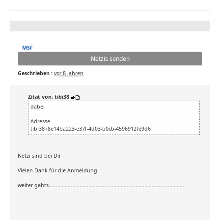
MSF
Netzis senden
Geschrieben :
vor 8 Jahren
Zitat von: tibi38
dabei
Adresse
tibi38+8e14ba223-e37f-4d03-b0cb-4596912fe9d6
Netzi sind bei Dir
Vielen Dank für die Anmeldung
weiter gehts............................................................................................