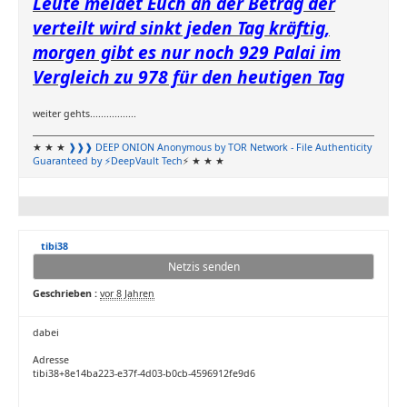
Leute meldet Euch an der Betrag der
verteilt wird sinkt jeden Tag kräftig,
morgen gibt es nur noch 929 Palai im
Vergleich zu 978 für den heutigen Tag
weiter gehts.................
★ ★ ★
❱❱❱ DEEP ONION
Anonymous by TOR Network
- File Authenticity
Guaranteed by ⚡DeepVault Tech
⚡ ★ ★ ★
tibi38
Netzis senden
Geschrieben :
vor 8 Jahren
dabei
Adresse
tibi38+8e14ba223-e37f-4d03-b0cb-4596912fe9d6