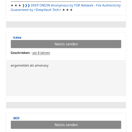
★ ★ ★
❱❱❱ DEEP ONION
Anonymous by TOR Network
- File Authenticity
Guaranteed by ⚡DeepVault Tech
⚡ ★ ★ ★
kaisa
Netzis senden
Geschrieben :
vor 8 Jahren
angemeldet als amonoxy
MSF
Netzis senden