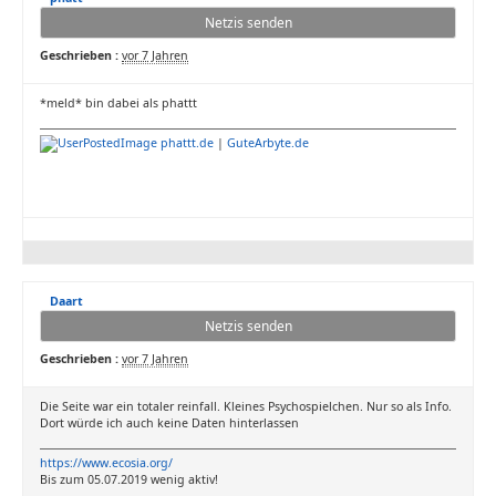
Netzis senden
Geschrieben :
vor 7 Jahren
*meld* bin dabei als phattt
phattt.de
|
GuteArbyte.de
Daart
Netzis senden
Geschrieben :
vor 7 Jahren
Die Seite war ein totaler reinfall. Kleines Psychospielchen. Nur so als Info.
Dort würde ich auch keine Daten hinterlassen
https://www.ecosia.org/
Bis zum 05.07.2019 wenig aktiv!