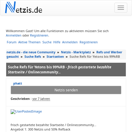
N
etzis.de
Willkommen Gast! Um alle Funktionen zu aktivieren müssen Sie sich
Anmelden
oder
Registrieren
.
Forum
Aktive Themen
Suche
Hilfe
Anmelden
Registrieren
netzis.de - die neue Community
»
Netzis - Marktplatz
»
Refs und Werber
gesucht
»
Suche Refs
»
Startseiten
»
Suche Refs für Yetons bis 99%RB
Suche Refs für Yetons bis 99%RB -
frisch gestartete bezahlte
Startseite / Onlinecommunity...
phatt
Netzis senden
Geschrieben :
vor 7 Jahren
frisch gestartete bezahlte Startseite / Onlinecommunity...
Angebot 1: 300 Netzis und 50% Refback