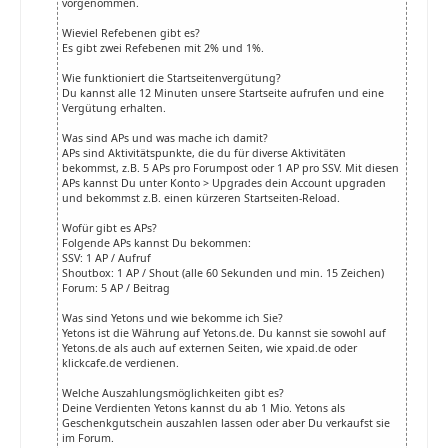
vorgenommen.
Wieviel Refebenen gibt es?
Es gibt zwei Refebenen mit 2% und 1%.
Wie funktioniert die Startseitenvergütung?
Du kannst alle 12 Minuten unsere Startseite aufrufen und eine
Vergütung erhalten.
Was sind APs und was mache ich damit?
APs sind Aktivitätspunkte, die du für diverse Aktivitäten
bekommst, z.B. 5 APs pro Forumpost oder 1 AP pro SSV. Mit diesen
APs kannst Du unter Konto > Upgrades dein Account upgraden
und bekommst z.B. einen kürzeren Startseiten-Reload.
Wofür gibt es APs?
Folgende APs kannst Du bekommen:
SSV: 1 AP / Aufruf
Shoutbox: 1 AP / Shout (alle 60 Sekunden und min. 15 Zeichen)
Forum: 5 AP / Beitrag
Was sind Yetons und wie bekomme ich Sie?
Yetons ist die Währung auf Yetons.de. Du kannst sie sowohl auf
Yetons.de als auch auf externen Seiten, wie xpaid.de oder
klickcafe.de verdienen.
Welche Auszahlungsmöglichkeiten gibt es?
Deine Verdienten Yetons kannst du ab 1 Mio. Yetons als
Geschenkgutschein auszahlen lassen oder aber Du verkaufst sie
im Forum.