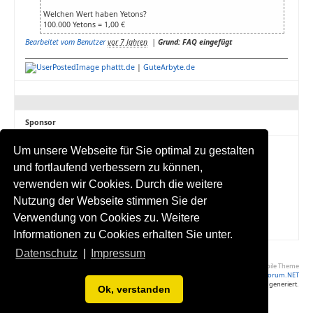
Welchen Wert haben Yetons?
100.000 Yetons = 1,00 €
Bearbeitet vom Benutzer
vor 7 Jahren
|
Grund: FAQ eingefügt
phattt.de
|
GuteArbyte.de
Sponsor
Um unsere Webseite für Sie optimal zu gestalten
und fortlaufend verbessern zu können,
verwenden wir Cookies. Durch die weitere
Nutzung der Webseite stimmen Sie der
Verwendung von Cookies zu. Weitere
Informationen zu Cookies erhalten Sie unter.
Datenschutz
|
Impressum
Volle Seite Ansehen
|
Yaf Mobile Theme
Powered by YAF.NET
|
YAF.NET © 2003-2026, Yet Another Forum.NET
Diese Seite wurde in 0.095 Sekunden generiert.
Ok, verstanden