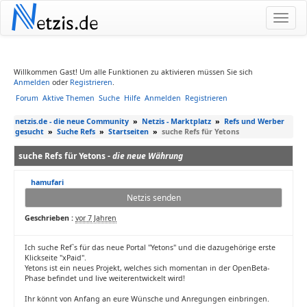
N
etzis.de
Willkommen Gast! Um alle Funktionen zu aktivieren müssen Sie sich
Anmelden
oder
Registrieren
.
Forum
Aktive Themen
Suche
Hilfe
Anmelden
Registrieren
netzis.de - die neue Community
»
Netzis - Marktplatz
»
Refs und Werber
gesucht
»
Suche Refs
»
Startseiten
»
suche Refs für Yetons
suche Refs für Yetons -
die neue Währung
hamufari
Netzis senden
Geschrieben :
vor 7 Jahren
Ich suche Ref`s für das neue Portal "Yetons" und die dazugehörige erste
Klickseite "xPaid".
Yetons ist ein neues Projekt, welches sich momentan in der OpenBeta-
Phase befindet und live weiterentwickelt wird!
Ihr könnt von Anfang an eure Wünsche und Anregungen einbringen.