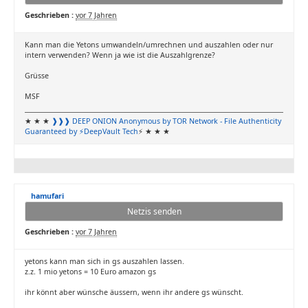
Geschrieben :
vor 7 Jahren
Kann man die Yetons umwandeln/umrechnen und auszahlen oder nur
intern verwenden? Wenn ja wie ist die Auszahlgrenze?
Grüsse
MSF
★ ★ ★
❱❱❱ DEEP ONION
Anonymous by TOR Network
- File Authenticity
Guaranteed by ⚡DeepVault Tech
⚡ ★ ★ ★
hamufari
Netzis senden
Geschrieben :
vor 7 Jahren
yetons kann man sich in gs auszahlen lassen.
z.z. 1 mio yetons = 10 Euro amazon gs
ihr könnt aber wünsche äussern, wenn ihr andere gs wünscht.