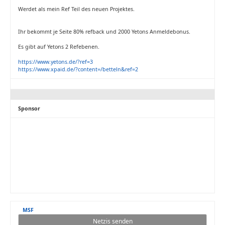
Werdet als mein Ref Teil des neuen Projektes.
Ihr bekommt je Seite 80% refback und 2000 Yetons Anmeldebonus.
Es gibt auf Yetons 2 Refebenen.
https://www.yetons.de/?ref=3
https://www.xpaid.de/?content=/betteln&ref=2
Sponsor
MSF
Netzis senden