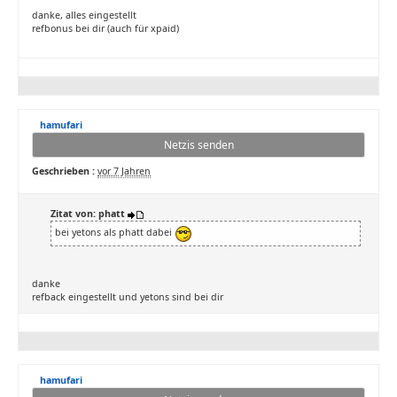
danke, alles eingestellt
refbonus bei dir (auch für xpaid)
hamufari
Netzis senden
Geschrieben :
vor 7 Jahren
Zitat von: phatt
bei yetons als phatt dabei
danke
refback eingestellt und yetons sind bei dir
hamufari