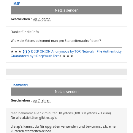
MSF
Netzis senden
Geschrieben :
vor 7 Jahren
Danke für die Info
Wie viele Yetons bekommt man pro Startseitenaufruf denn?
★ ★ ★
❱❱❱ DEEP ONION
Anonymous by TOR Network
- File Authenticity
Guaranteed by ⚡DeepVault Tech
⚡ ★ ★ ★
hamufari
Netzis senden
Geschrieben :
vor 7 Jahren
man bekommt alle 12 minuten 10 yetons (100.000 yetons = 1 euro)
für alle aktivitäten gibt es ap`s.
die ap`s kannst du für upgraden verwenden und bekommst z.b. einen
kürzeren startseiten-reload.