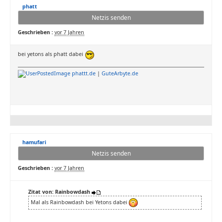
phatt
Netzis senden
Geschrieben :
vor 7 Jahren
bei yetons als phatt dabei
phattt.de
|
GuteArbyte.de
hamufari
Netzis senden
Geschrieben :
vor 7 Jahren
Zitat von: Rainbowdash
Mal als Rainbowdash bei Yetons dabei