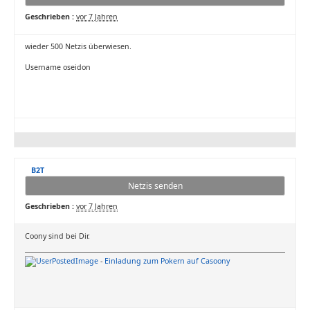
Geschrieben :
vor 7 Jahren
wieder 500 Netzis überwiesen.
Username oseidon
B2T
Netzis senden
Geschrieben :
vor 7 Jahren
Coony sind bei Dir.
-
Einladung zum Pokern auf Casoony