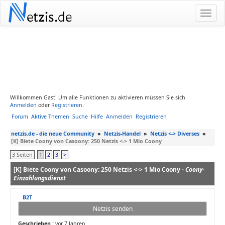
N
etzis.de
Willkommen Gast! Um alle Funktionen zu aktivieren müssen Sie sich
Anmelden
oder
Registrieren
.
Forum
Aktive Themen
Suche
Hilfe
Anmelden
Registrieren
netzis.de - die neue Community
»
Netzis-Handel
»
Netzis <-> Diverses
»
[K] Biete Coony von Casoony: 250 Netzis <-> 1 Mio Coony
3 Seiten
1
2
3
>
[K] Biete Coony von Casoony: 250 Netzis <-> 1 Mio Coony -
Coony-
Einzahlungsdienst
B2T
Netzis senden
Geschrieben :
vor 7 Jahren