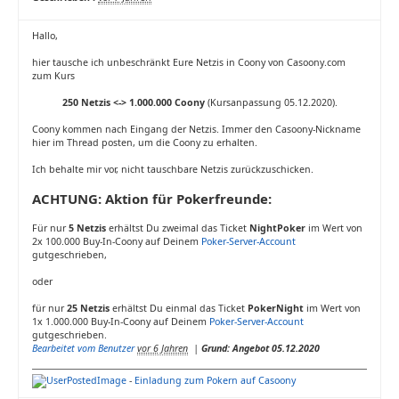
Hallo,
hier tausche ich unbeschränkt Eure Netzis in Coony von Casoony.com
zum Kurs
250 Netzis <-> 1.000.000 Coony
(Kursanpassung 05.12.2020).
Coony kommen nach Eingang der Netzis. Immer den Casoony-Nickname
hier im Thread posten, um die Coony zu erhalten.
Ich behalte mir vor, nicht tauschbare Netzis zurückzuschicken.
ACHTUNG: Aktion für Pokerfreunde:
Für nur
5 Netzis
erhältst Du zweimal das Ticket
NightPoker
im Wert von
2x 100.000 Buy-In-Coony auf Deinem
Poker-Server-Account
gutgeschrieben,
oder
für nur
25 Netzis
erhältst Du einmal das Ticket
PokerNight
im Wert von
1x 1.000.000 Buy-In-Coony auf Deinem
Poker-Server-Account
gutgeschrieben.
Bearbeitet vom Benutzer
vor 6 Jahren
|
Grund: Angebot 05.12.2020
-
Einladung zum Pokern auf Casoony