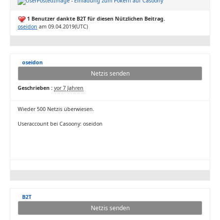
-
Einladung zum Pokern auf Casoony
1 Benutzer dankte B2T für diesen Nützlichen Beitrag.
oseidon
am 09.04.2019(UTC)
oseidon
Netzis senden
Geschrieben :
vor 7 Jahren
Wieder 500 Netzis überwiesen.
Useraccount bei Casoony: oseidon
B2T
Netzis senden