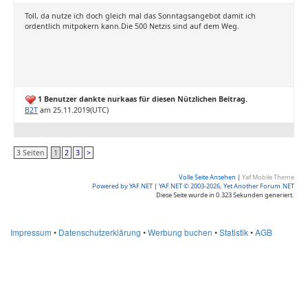
Toll, da nutze ich doch gleich mal das Sonntagsangebot damit ich
ordentlich mitpokern kann.Die 500 Netzis sind auf dem Weg.
1 Benutzer dankte nurkaas für diesen Nützlichen Beitrag.
B2T
am 25.11.2019(UTC)
3 Seiten
1
2
3
>
Volle Seite Ansehen
|
Yaf Mobile Theme
Powered by YAF.NET
|
YAF.NET © 2003-2026, Yet Another Forum.NET
Diese Seite wurde in 0.323 Sekunden generiert.
Impressum
•
Datenschutzerklärung
•
Werbung buchen
•
Statistik
•
AGB