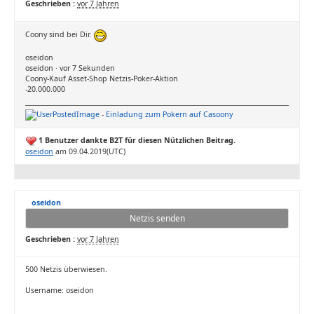
Geschrieben :
vor 7 Jahren
Coony sind bei Dir.
oseidon
oseidon · vor 7 Sekunden
Coony-Kauf Asset-Shop Netzis-Poker-Aktion
-20.000.000
-
Einladung zum Pokern auf Casoony
1 Benutzer dankte B2T für diesen Nützlichen Beitrag.
oseidon
am 09.04.2019(UTC)
oseidon
Netzis senden
Geschrieben :
vor 7 Jahren
500 Netzis überwiesen.
Username: oseidon