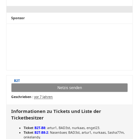
Sponsor
B2T
Netzis senden
Geschrieben :
vor 7 Jahren
Informationen zu Tickets und Liste der
Ticketbesitzer
Ticket
B2T-B8
:
artur1, BAD3st, nurkaas, engel23.
Ticket
B2T-B8-2
:
Nasenbaer, BAD3st, artur1, nurkaas, Sasha77m,
onkelandy.