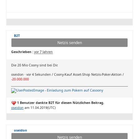
B2T
Netzis senden
Geschrieben :
vor 7 Jahren
Die 20 Mio Coony sind bei Dir.
oseidon · vor 4 Sekunden / Coony-Kauf Asset-Shop Netzis-Poker-Aktion /
-20.000.000
-
Einladung zum Pokern auf Casoony
1 Benutzer dankte B2T für diesen Nützlichen Beitrag.
oseidon
am 11.04.2019(UTC)
oseidon
Netzis senden