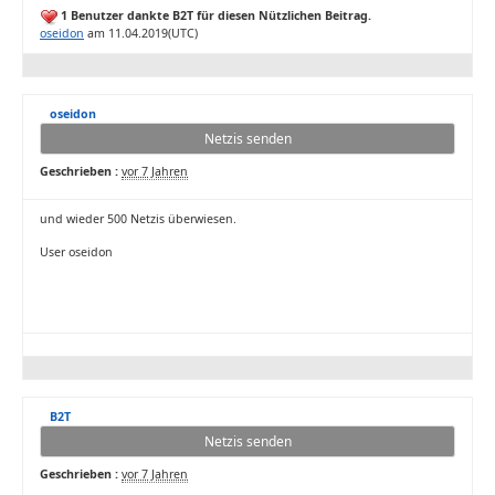
1 Benutzer dankte B2T für diesen Nützlichen Beitrag.
oseidon
am 11.04.2019(UTC)
oseidon
Netzis senden
Geschrieben :
vor 7 Jahren
und wieder 500 Netzis überwiesen.
User oseidon
B2T
Netzis senden
Geschrieben :
vor 7 Jahren