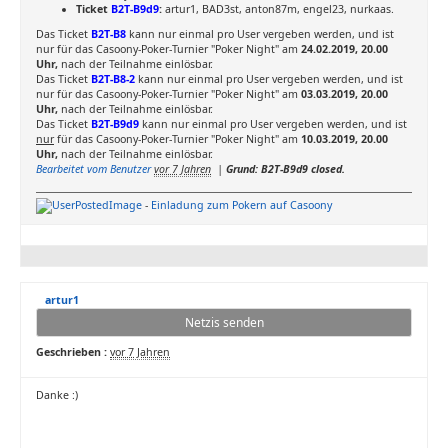
Ticket
B2T-B9d9
:
artur1, BAD3st, anton87m, engel23, nurkaas.
Das Ticket
B2T-B8
kann nur einmal pro User vergeben werden, und ist
nur für das Casoony-Poker-Turnier "Poker Night" am
24.02.2019, 20.00
Uhr,
nach der Teilnahme einlösbar.
Das Ticket
B2T-B8-2
kann nur einmal pro User vergeben werden, und ist
nur für das Casoony-Poker-Turnier "Poker Night" am
03.03.2019, 20.00
Uhr,
nach der Teilnahme einlösbar.
Das Ticket
B2T-B9d9
kann nur einmal pro User vergeben werden, und ist
nur
für das Casoony-Poker-Turnier "Poker Night" am
10.03.2019, 20.00
Uhr,
nach der Teilnahme einlösbar.
Bearbeitet vom Benutzer
vor 7 Jahren
|
Grund: B2T-B9d9 closed.
-
Einladung zum Pokern auf Casoony
artur1
Netzis senden
Geschrieben :
vor 7 Jahren
Danke :)