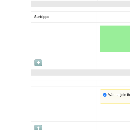
Surftipps
Wanna join t