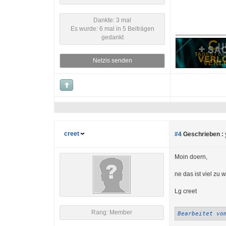
Dankte: 3 mal
Es wurde: 6 mal in 5 Beiträgen
gedankt
Netzis senden
creet
#4
Geschrieben :
Moin doern,
ne das ist viel zu 
Lg creet
Rang: Member
Bearbeitet vo