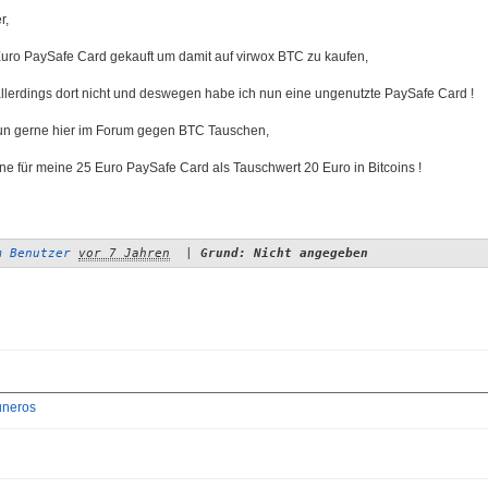
r,
Euro PaySafe Card gekauft um damit auf virwox BTC zu kaufen,
 allerdings dort nicht und deswegen habe ich nun eine ungenutzte PaySafe Card !
un gerne hier im Forum gegen BTC Tauschen,
rne für meine 25 Euro PaySafe Card als Tauschwert 20 Euro in Bitcoins !
m Benutzer
vor 7 Jahren
|
Grund: Nicht angegeben
neros