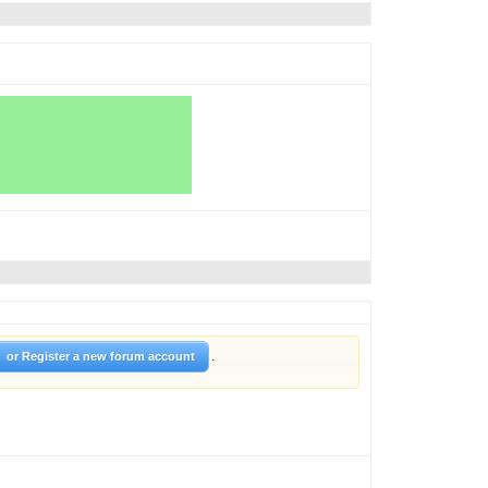
.
or Register a new forum account