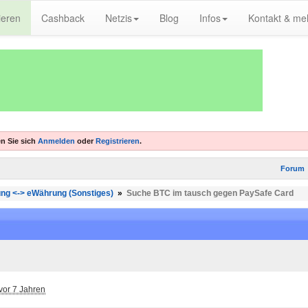
ieren
Cashback
Netzis
Blog
Infos
Kontakt & me
n Sie sich
Anmelden
oder
Registrieren
.
Forum
ng <-> eWährung (Sonstiges)
»
Suche BTC im tausch gegen PaySafe Card
vor 7 Jahren