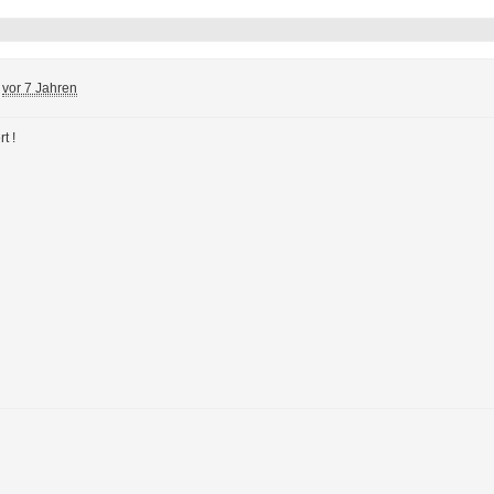
vor 7 Jahren
t !