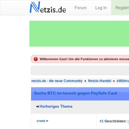
N
Forum
Log In
Registr
etzis.de
Willkommen Gast! Um alle Funktionen zu aktivieren müsse
netzis.de - die neue Community
»
Netzis-Handel
»
eWähru
Suche BTC im tausch gegen PaySafe Card
Vorheriges Thema
creet
#1
Geschrieben :