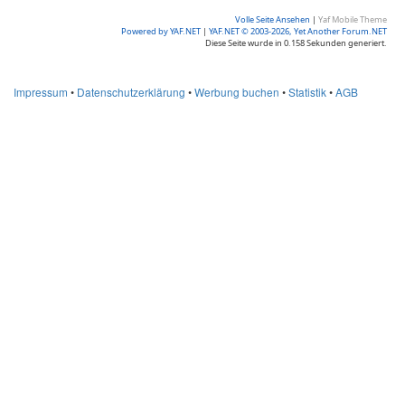
Volle Seite Ansehen
|
Yaf Mobile Theme
Powered by YAF.NET
|
YAF.NET © 2003-2026, Yet Another Forum.NET
Diese Seite wurde in 0.158 Sekunden generiert.
Impressum
•
Datenschutzerklärung
•
Werbung buchen
•
Statistik
•
AGB