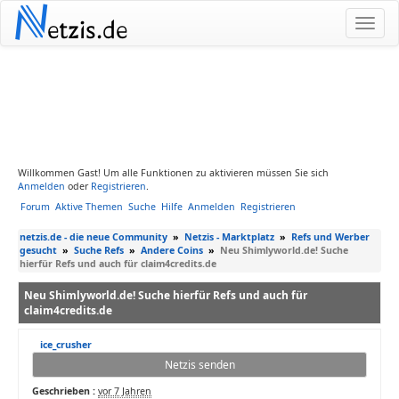
N
etzis.de
Willkommen Gast! Um alle Funktionen zu aktivieren müssen Sie sich
Anmelden
oder
Registrieren
.
Forum
Aktive Themen
Suche
Hilfe
Anmelden
Registrieren
netzis.de - die neue Community
»
Netzis - Marktplatz
»
Refs und Werber
gesucht
»
Suche Refs
»
Andere Coins
»
Neu Shimlyworld.de! Suche
hierfür Refs und auch für claim4credits.de
Neu Shimlyworld.de! Suche hierfür Refs und auch für
claim4credits.de
ice_crusher
Netzis senden
Geschrieben :
vor 7 Jahren