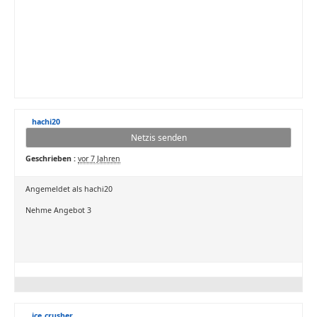
hachi20
Netzis senden
Geschrieben :
vor 7 Jahren
Angemeldet als hachi20
Nehme Angebot 3
ice_crusher