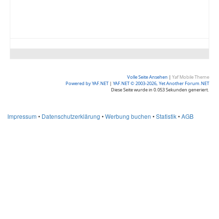
Volle Seite Ansehen
|
Yaf Mobile Theme
Powered by YAF.NET
|
YAF.NET © 2003-2026, Yet Another Forum.NET
Diese Seite wurde in 0.053 Sekunden generiert.
Impressum
•
Datenschutzerklärung
•
Werbung buchen
•
Statistik
•
AGB