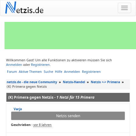
N
etzis.de
Willkommen Gast! Um alle Funktionen zu aktivieren müssen Sie sich
Anmelden
oder
Registrieren
.
Forum
Aktive Themen
Suche
Hilfe
Anmelden
Registrieren
netzis.de - die neue Community
»
Netzis-Handel
»
Netzis <-> Primera
»
(K) Primera gegen Netzis
(K) Primera gegen Netzis -
1 Netzi für 15 Primera
Varjo
Netzis senden
Geschrieben :
vor 8 Jahren