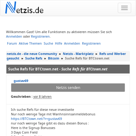
N
etzis.de
Willkommen Gast! Um alle Funktionen zu aktivieren müssen Sie sich
Anmelden
oder
Registrieren
.
Forum
Aktive Themen
Suche
Hilfe
Anmelden
Registrieren
netzis.de - die neue Community
»
Netzis - Marktplatz
»
Refs und Werber
gesucht
»
Suche Refs
»
Bitcoin
»
Suche Refs für BTCtown.net
Suche Refs für BTCtown.net -
Suche Refs für BTCtown.net
gustav69
Netzis senden
Geschrieben :
vor 8 Jahren
Ich suche Refs für diese neue investseite
Nur noch wenige Tage mit Wanhnsinnsanmeldebonus
https://BTCtown.net/?r=gustav69
nur noch wenige Tage gibt es dazu diesen Bonus :
Here is the Signup Bonusses
3 Days Corn Field