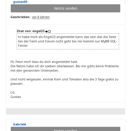
gustav69
Netzis senden
Geschrieben :
vor 8 Jahren
Zitat von: engel23
hi habe mich als Engel23 angemeldet kann das sein das die Seite
bei der Farm und Forum nicht geht bei mir kommt nur MyBB SQL-
Fehler
Hi, freut mich dass du dich angemeldet hast.
Die Netzis habe ich dir soeben überwiesen. Bei mir gibts keine Probleme
mit den genannten Unterseiten.
Und nicht vergessen, einmal Korn und Tomaten also die 3 Tage gratis zu
planzen.
LG
Gustav
Gabriele
Netzis senden