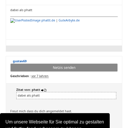
dabei als phatt
phattt.de
|
GuteArbyte.de
gustav69
Netzis senden
Geschrieben :
vor 7 Jahren
Zitat von: phatt
dabei als phatt
Freut mich dass du dich angemeldet hast.
Leider ist es so dass diese Seite offensichtlich nicht auszahlt.
Ich selber benutze die Seite nur mehr um Werbung zu buchen.
Um unsere Webseite für Sie optimal zu gestalten
Solltest du die Seite trotzdem aktiv benutzen wollen so sende ich dir