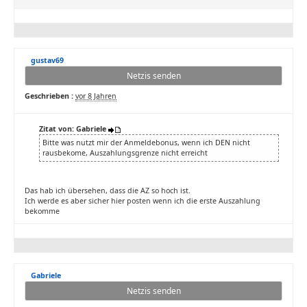
gustav69
Netzis senden
Geschrieben :
vor 8 Jahren
Zitat von: Gabriele
Bitte was nutzt mir der Anmeldebonus, wenn ich DEN nicht
rausbekome, Auszahlungsgrenze nicht erreicht
Das hab ich übersehen, dass die AZ so hoch ist.
Ich werde es aber sicher hier posten wenn ich die erste Auszahlung
bekomme
Gabriele
Netzis senden