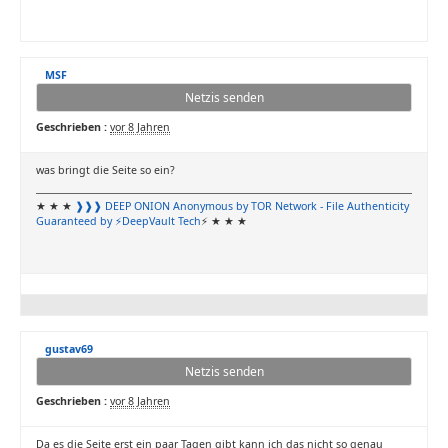
MSF
Netzis senden
Geschrieben :
vor 8 Jahren
was bringt die Seite so ein?
★ ★ ★
❱❱❱ DEEP ONION
Anonymous by TOR Network
- File Authenticity
Guaranteed by ⚡DeepVault Tech
⚡ ★ ★ ★
gustav69
Netzis senden
Geschrieben :
vor 8 Jahren
Da es die Seite erst ein paar Tagen gibt kann ich das nicht so genau