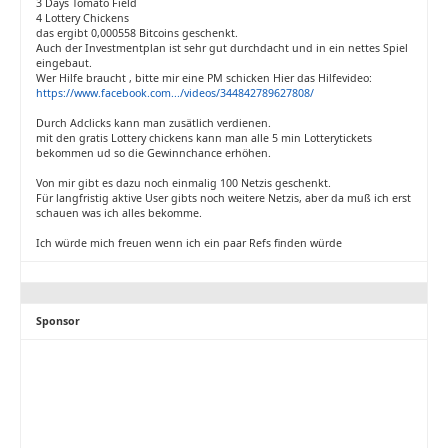
3 Days Tomato Field
4 Lottery Chickens
das ergibt 0,000558 Bitcoins geschenkt.
Auch der Investmentplan ist sehr gut durchdacht und in ein nettes Spiel
eingebaut.
Wer Hilfe braucht , bitte mir eine PM schicken Hier das Hilfevideo:
https://www.facebook.com.../videos/344842789627808/
Durch Adclicks kann man zusätlich verdienen.
mit den gratis Lottery chickens kann man alle 5 min Lotterytickets
bekommen ud so die Gewinnchance erhöhen.
Von mir gibt es dazu noch einmalig 100 Netzis geschenkt.
Für langfristig aktive User gibts noch weitere Netzis, aber da muß ich erst
schauen was ich alles bekomme.
Ich würde mich freuen wenn ich ein paar Refs finden würde
Sponsor